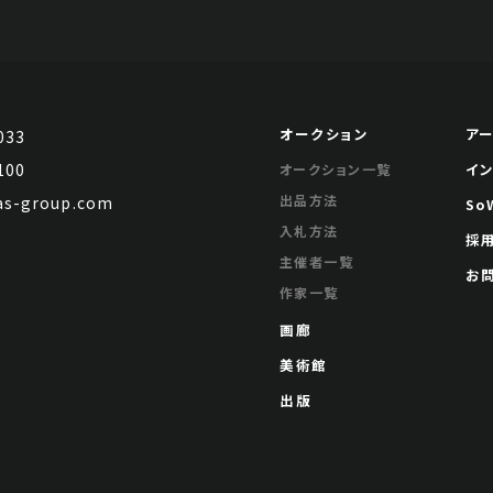
オークション
ア
033
100
イ
オークション一覧
出品方法
s-group.com
So
入札方法
採
主催者一覧
お
作家一覧
画廊
美術館
出版