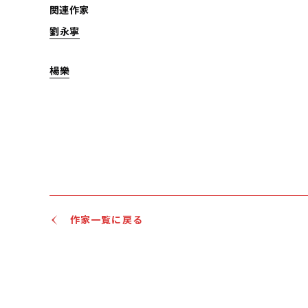
関連作家
劉永寧
楊樂
作家一覧に戻る