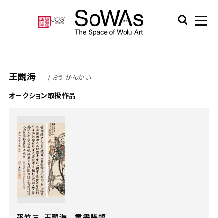
王觀海
/ おう かんかい
オークション取扱作品
孫竹三、王觀海 書畫雙幅