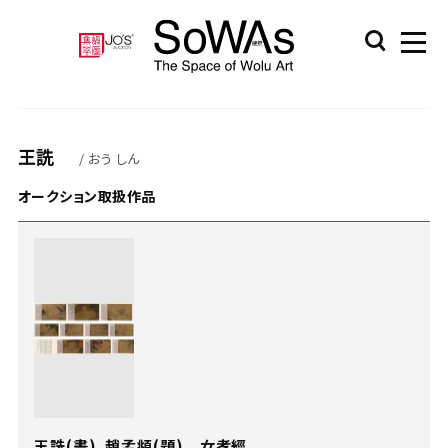
王詵
/ おう しん
オークション取扱作品
王詵(畫)、趙孟頫(題) 女孝經