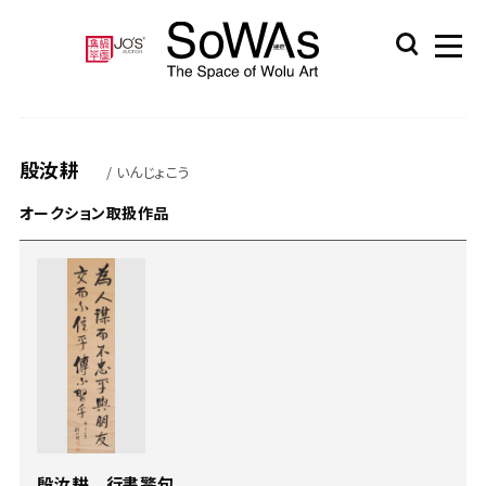
殷汝耕
/ いんじょこう
オークション取扱作品
殷汝耕 行書警句