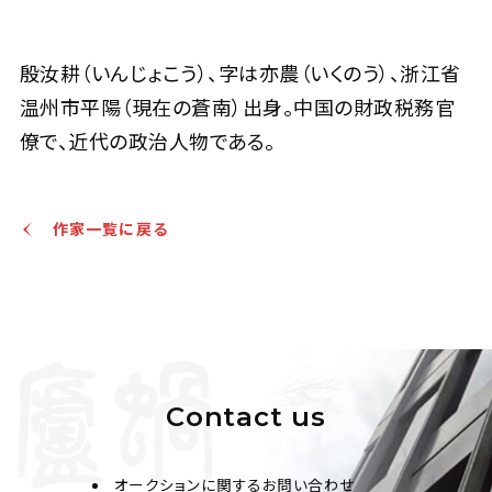
殷汝耕 行書李白詩
殷汝耕（いんじょこう）、字は亦農（いくのう）、浙江省
温州市平陽（現在の蒼南）出身。中国の財政税務官
Jo's Auction
主催
2021/10/22
開催
僚で、近代の政治人物である。
予想価格
JPY 10,000 - 30,000
作家一覧に戻る
結果
公開終了
Contact us
オークションに関するお問い合わせ