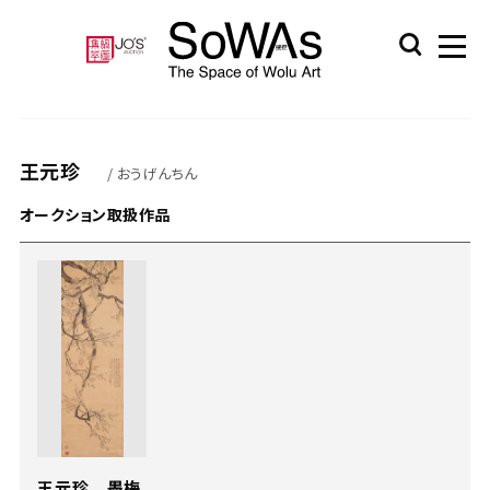
王元珍
/ おうげんちん
オークション取扱作品
王元珍 墨梅