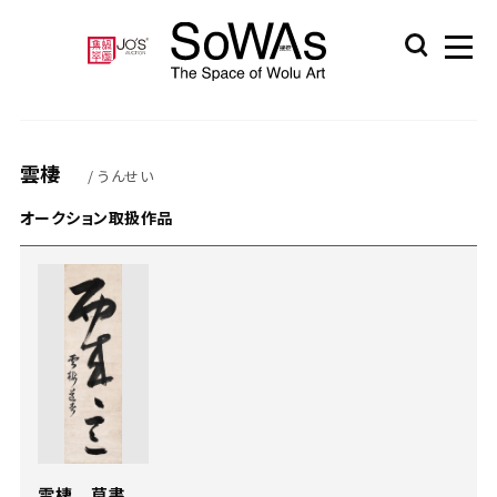
雲棲
/ うんせい
オークション取扱作品
雲棲 草書