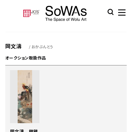
岡文濤
/ おかぶんとう
オークション取扱作品
岡文濤 錦雞