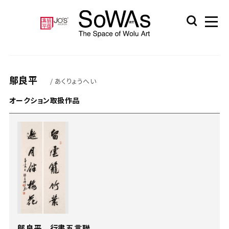
鄔良平
/ あくりょうへい
オークション取扱作品
鄔良平 行書五言聯