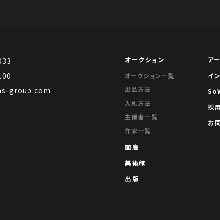
オークション
ア
033
100
イ
オークション一覧
出品方法
s-group.com
So
入札方法
採
主催者一覧
お
作家一覧
画廊
美術館
出版