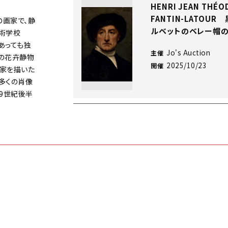
HENRI JEAN THÉO
FANTIN-LATOUR
の画家で、静
ルベットのベレー帽
術学校
にあっても独
Jo's Auction
主催
の花卉静物
2025/10/23
開催
作家を描いた
多くの肖像
9世紀後半