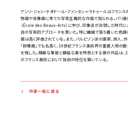
アンリ・ジャン・テオドール・ファンタン＝ラトゥールはフランス
物画や肖像画に秀でた写実主義的な作風で知られる。パリ美
（École des Beaux-Arts）に学び、印象派が台頭した時代
自の写実的アプローチを貫いた。特に繊細で落ち着いた色調
画は高く評価されている。また、バルビゾン派の画家、詩人、
「群像画」でも名高く、19世紀フランス美術界の重要人物の数
を残した。精緻な筆致と静謐な美を特色とする彼の作品は、1
のフランス美術において独自の地位を築いている。
作家一覧に戻る