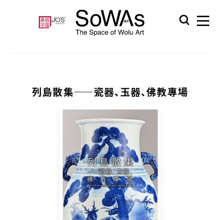
列島散集——瓷器、玉器、佛教專場