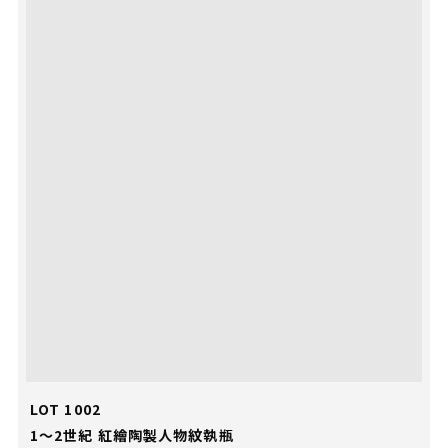
LOT 1002
1～2世紀 紅繪陶製人物紋執瓶