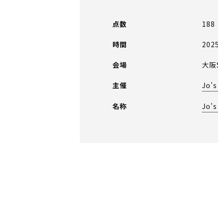
点数
188
時間
202
会場
大阪
主催
Jo's
名称
Jo'