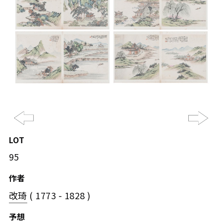
Previous
Ne
LOT
95
作者
改琦
( 1773 - 1828 )
予想