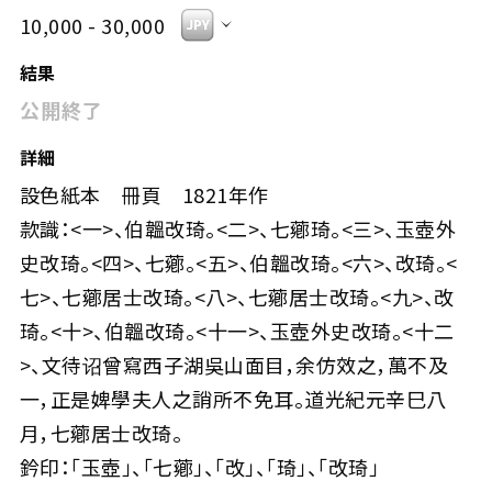
10,000 - 30,000
結果
公開終了
詳細
設色紙本 冊頁 1821年作
款識：<一>、伯韞改琦。<二>、七薌琦。<三>、玉壺外
史改琦。<四>、七薌。<五>、伯韞改琦。<六>、改琦。<
七>、七薌居士改琦。<八>、七薌居士改琦。<九>、改
琦。<十>、伯韞改琦。<十一>、玉壺外史改琦。<十二
>、文待诏曾寫西子湖吳山面目，余仿效之，萬不及
一，正是婢學夫人之誚所不免耳。道光紀元辛巳八
月，七薌居士改琦。
鈐印：「玉壺」、「七薌」、「改」、「琦」、「改琦」