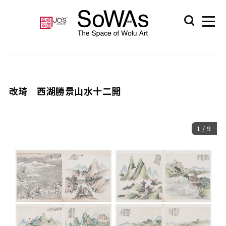
改琦 西湖勝景山水十二開
1
/
9