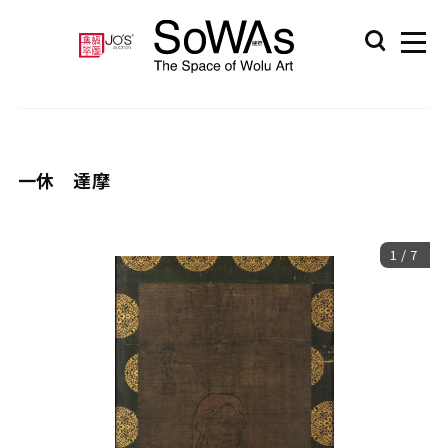
一休 達摩
1
/
7