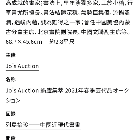
高成就的畫家；書法上，早年涉獵多家，工於小楷，行
草書尤所擅長。書法結體深穩，氣勢巨集偉，流暢溫
潤，遒峻內蘊，誠為難得之一家；曾任中國美協內蒙
古分會主席、北京畫院副院長、中國文聯副主席等。
68.7×45.6cm 約2.8平尺
主催
Jo's Auction
名称
Jo's Auction 蝸廬集萃 2021年春季芸術品オーク
ション
図録
列島拾珍——中國近現代書畫
開催