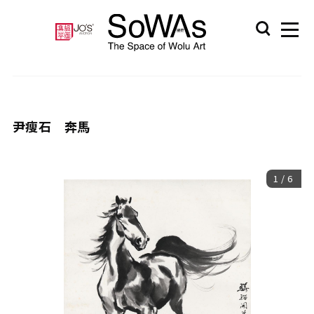
尹瘦石 奔馬
1
/
6