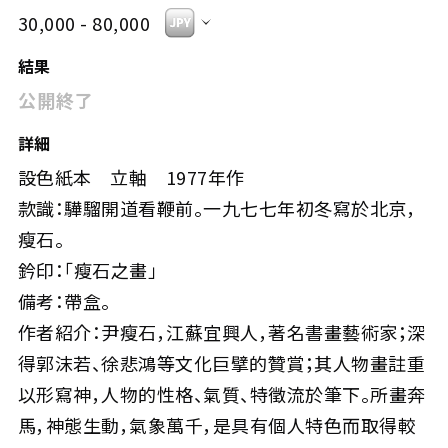
30,000 - 80,000
結果
公開終了
詳細
設色紙本 立軸 1977年作
款識：驊騮開道看鞭前。一九七七年初冬寫於北京，
瘦石。
鈐印：「瘦石之畫」
備考：帶盒。
作者紹介：尹瘦石，江蘇宜興人，著名書畫藝術家；深
得郭沫若、徐悲鴻等文化巨擘的贊賞；其人物畫註重
以形寫神，人物的性格、氣質、特徵流於筆下。所畫奔
馬，神態生動，氣象萬千，是具有個人特色而取得較