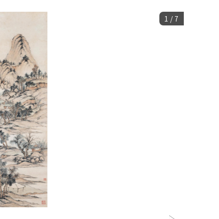
1
/
7