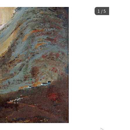
1
/
5