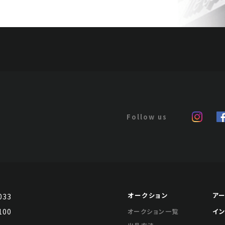
オークション
ア
033
100
イ
オークション一覧