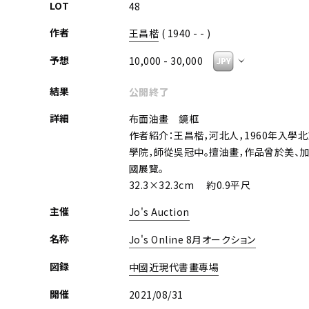
LOT
48
作者
王昌楷
( 1940 - - )
予想
10,000 - 30,000
結果
公開終了
詳細
布面油畫 鏡框
作者紹介：王昌楷，河北人，1960年入學
學院，師從吳冠中。擅油畫，作品曾於美、加
國展覽。
32.3×32.3cm 約0.9平尺
主催
Jo's Auction
名称
Jo's Online 8月オークション
図録
中國近現代書畫專場
開催
2021/08/31