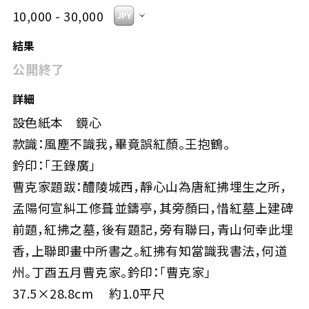
10,000 - 30,000
結果
公開終了
詳細
設色紙本 鏡心
款識：風塵不識我，畢竟誤紅顏。王抱鶴。
鈐印：「王錄廣」
曹克家題跋：醴陵城西，靜心山為唐紅拂埋生之所，
孟陽何宣糾工修葺並鑄亭，其旁顏曰，惜紅墓上建碑
前題，紅拂之墓，後有題記，旁有聯曰，青山何幸此埋
香，上聯即畫中所書之。紅拂有知當識我書法，何道
州。丁酉五月曹克家。鈐印：「曹克家」
37.5×28.8cm 約1.0平尺