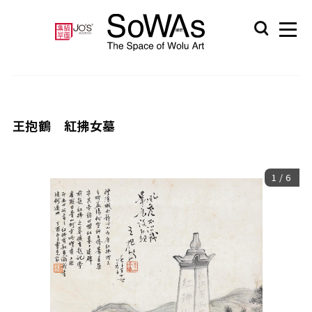
王抱鶴 紅拂女墓
1
/
6