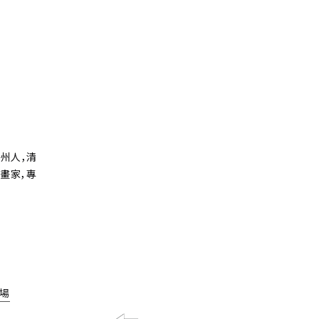
州人，清
畫家，專
場