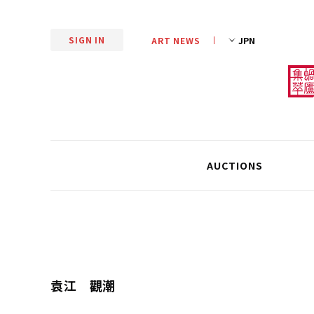
SIGN IN
ART NEWS
AUCTIONS
袁江 觀潮