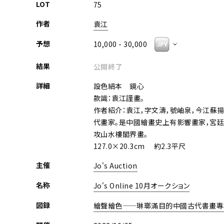
LOT
75
作者
袁江
予想
10,000 - 30,000
結果
公開終了
詳細
設色絹本 鏡心
款識：袁江謹畫。
作者紹介：袁江，字文濤，號岫泉，今江蘇揚
代畫家。是中國繪畫史上有影響畫家，宮廷
攻山水樓閣界畫。
127.0×20.3cm 約2.3平尺
主催
Jo's Auction
名称
Jo's Online 10月オークション
図録
繪聲繪色——琳瑯滿目的中國古代書畫專