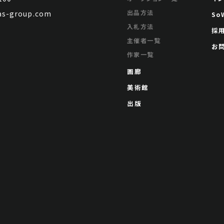
出品方法
s-group.com
So
入札方法
採
主催者一覧
お
作家一覧
画廊
美術館
出版