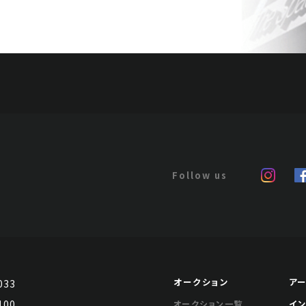
オークション
ア
033
100
イ
オークション一覧