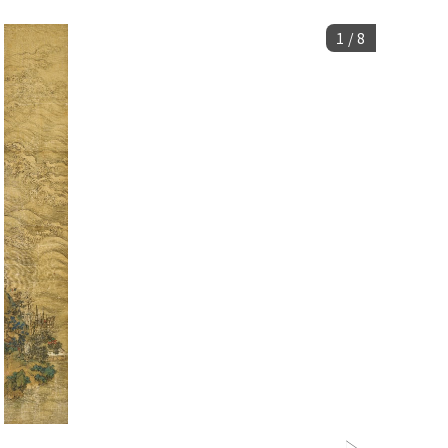
1
/
8