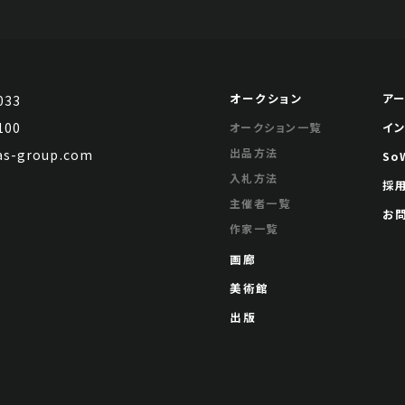
オークション
ア
033
100
イ
オークション一覧
出品方法
s-group.com
So
入札方法
採
主催者一覧
お
作家一覧
画廊
美術館
出版