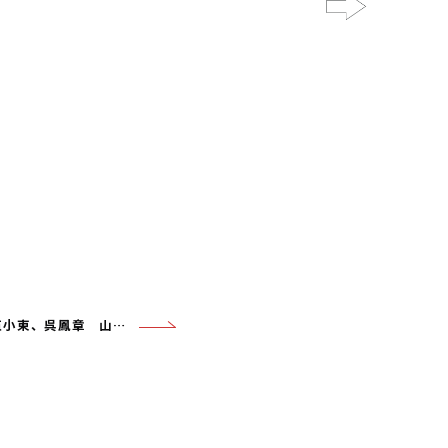
Next
Lot298 伍小東、呉鳳章 山水兩幀