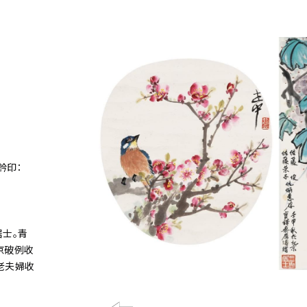
鈐印：
居士。青
京破例收
老夫婦收