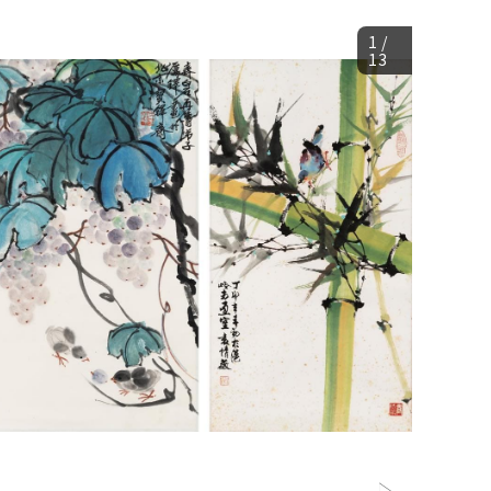
1
/
13