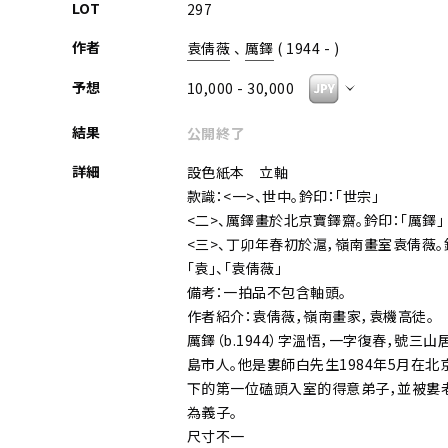
LOT
297
作者
袁倩薇
、
厲鐸
( 1944 - )
予想
10,000 - 30,000
結果
公開終了
詳細
設色紙本 立軸
款識：<一>、世中。鈐印：「世宗」
<二>、厲鐸畫於北京寶鐸齋。鈐印：「厲鐸」
<三>、丁卯年春初於滬，嶺南畫室袁倩薇。
「袁」、「袁倩薇」
備考：一拍品不包含軸頭。
作者紹介：袁倩薇，嶺南畫家，袁機高徒。
厲鐸（b.1944）字溫悟，一字復春，號三山
島市人。他是婁師白先生1984年5月在北
下的第一位磕頭入室的得意弟子，並被婁
為義子。
尺寸不一