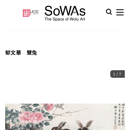
郁文華 雙兔
1
/
7