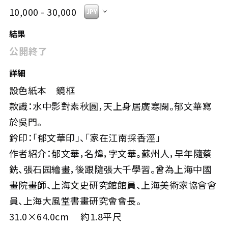
10,000 - 30,000
結果
公開終了
詳細
設色紙本 鏡框
款識：水中影對素秋圓，天上身居廣寒闕。郁文華寫
於吳門。
鈐印：「郁文華印」、「家在江南採香涇」
作者紹介：郁文華，名煒，字文華。蘇州人，早年隨蔡
銑、張石园繪畫，後跟隨張大千學習。曾為上海中國
畫院畫師、上海文史研究館館員、上海美術家協會會
員、上海大風堂書畫研究會會長。
31.0×64.0cm 約1.8平尺