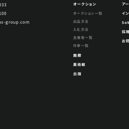
オークション
ア
033
100
イ
オークション一覧
出品方法
s-group.com
So
入札方法
採
主催者一覧
お
作家一覧
画廊
美術館
出版