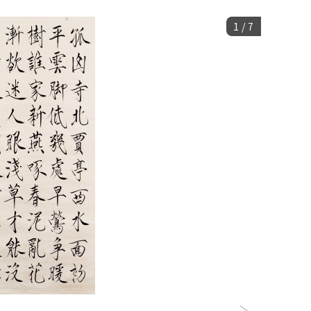
1
/
7