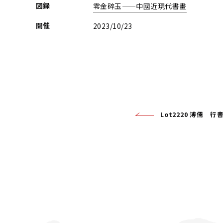
図録
零金碎玉——中國近現代書畫
開催
2023/10/23
Lot2220 溥儒 