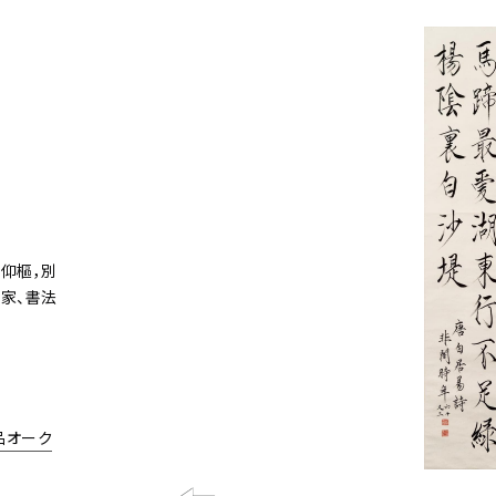
仰樞，別
家、書法
術品オーク