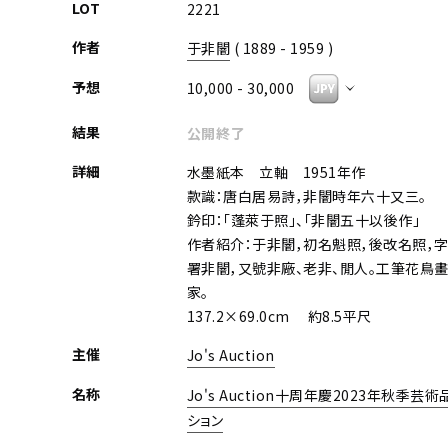
LOT
2221
作者
于非闇
( 1889 - 1959 )
予想
10,000 - 30,000
結果
公開終了
詳細
水墨紙本 立軸 1951年作
款識：唐白居易詩，非闇時年六十又三。
鈐印：「蓬萊于照」、「非闇五十以後作」
作者紹介：于非闇，初名魁照，後改名照，字
署非闇，又號非廠、老非、閒人。工筆花鳥畫
家。
137.2×69.0cm 約8.5平尺
主催
Jo's Auction
名称
Jo's Auction十周年慶2023年秋季芸
ション