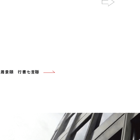
Next
22 周景頤 行書七言聯