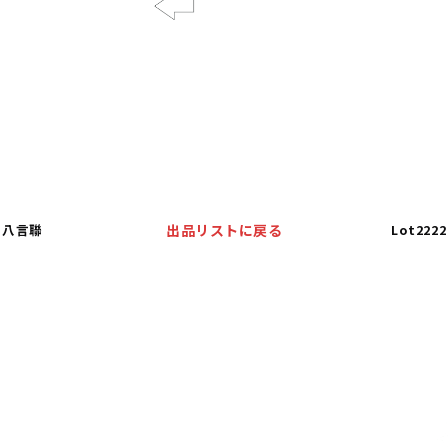
Previous
行書八言聯
出品リストに戻る
Lot22