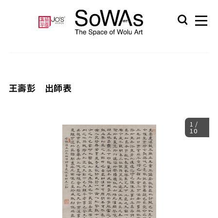
王壽彭 出師表
1
/
10