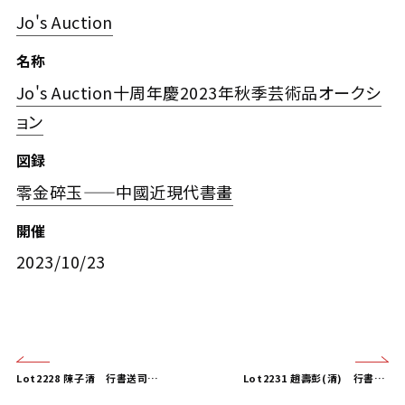
Jo's Auction
名称
Jo's Auction十周年慶2023年秋季芸術品オークシ
ョン
図録
零金碎玉——中國近現代書畫
開催
2023/10/23
Lot2228 陳子清 行書送司馬道士遊天台詩
Lot2231 趙壽彭(清) 行書七言詩