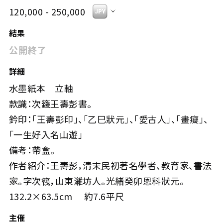
120,000 - 250,000
結果
公開終了
詳細
水墨紙本 立軸
款識：次籛王壽彭書。
鈐印：「王壽彭印」、「乙巳狀元」、「愛古人」、「畫癡」、
「一生好入名山遊」
備考：帶盒。
作者紹介：王壽彭，清末民初著名學者、教育家、書法
家。字次篯，山東濰坊人。光緒癸卯恩科狀元。
132.2×63.5cm 約7.6平尺
主催