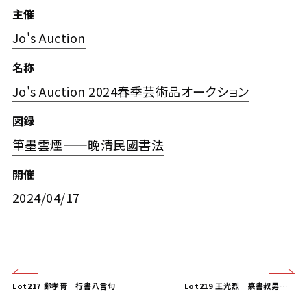
主催
Jo's Auction
名称
Jo's Auction 2024春季芸術品オークション
図録
筆墨雲煙——晚清民國書法
開催
2024/04/17
Lot217 鄭孝胥 行書八言句
Lot219 王光烈 篆書叔男父匜文