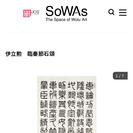
伊立勲 臨秦節石頌
1
/
7