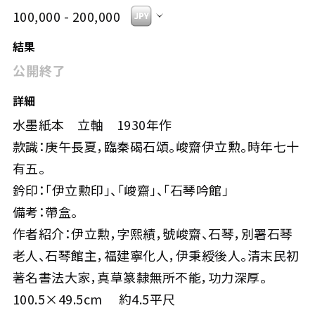
100,000 - 200,000
結果
公開終了
詳細
水墨紙本 立軸 1930年作
款識：庚午長夏，臨秦碣石頌。峻齋伊立勲。時年七十
有五。
鈐印：「伊立勲印」、「峻齋」、「石琴吟館」
備考：帶盒。
作者紹介：伊立勲，字熙績，號峻齋、石琴，別署石琴
老人、石琴館主，福建寧化人，伊秉綬後人。清末民初
著名書法大家，真草篆隸無所不能，功力深厚。
100.5×49.5cm 約4.5平尺