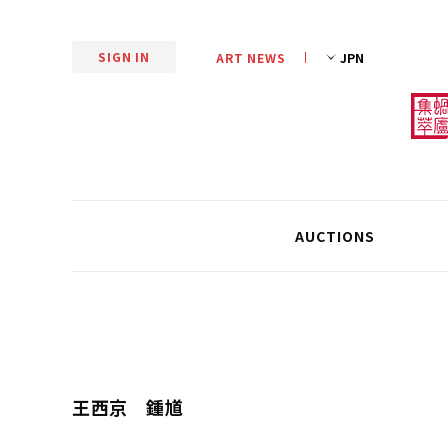
SIGN IN
ART NEWS
AUCTIONS
王西京 鍾馗