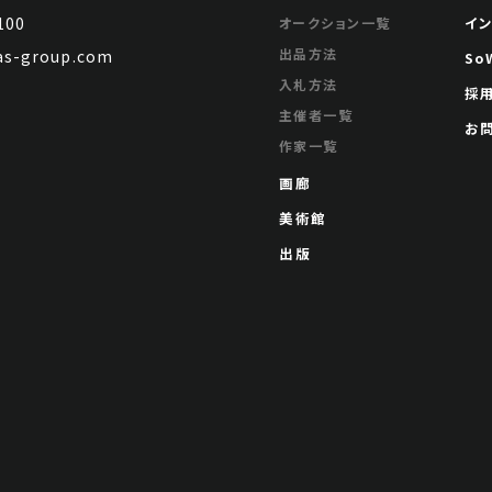
100
イ
オークション一覧
出品方法
s-group.com
So
入札方法
採
主催者一覧
お
作家一覧
画廊
美術館
出版