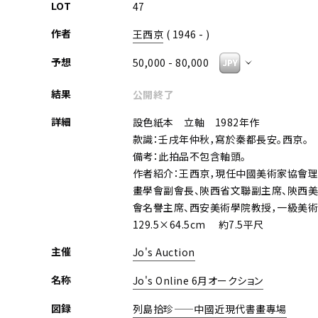
LOT
47
作者
王西京
( 1946 - )
予想
50,000 - 80,000
結果
公開終了
詳細
設色紙本 立軸 1982年作
款識：壬戌年仲秋，寫於秦都長安。西京。
備考：此拍品不包含軸頭。
作者紹介：王西京，現任中國美術家協會理
畫學會副會長、陝西省文聯副主席、陝西
會名譽主席、西安美術學院教授，一級美術
129.5×64.5cm 約7.5平尺
主催
Jo's Auction
名称
Jo's Online 6月オークション
図録
列島拾珍——中國近現代書畫專場