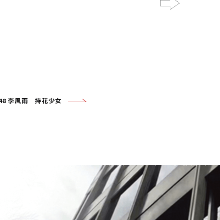
Next
t48 李風雨 持花少女