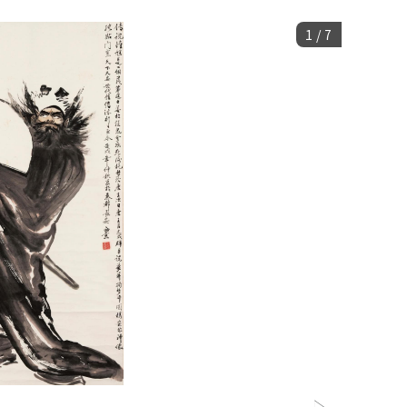
1
/
7