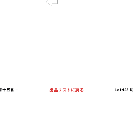
Previous
Lot441 李行百 行書十五言聯
出品リストに戻る