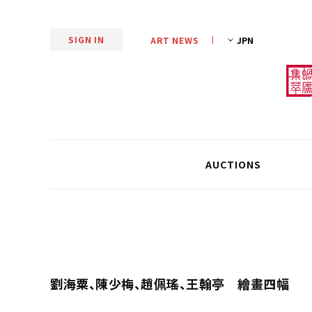
SIGN IN
ART NEWS
AUCTIONS
劉海粟、陳少梅、趙佩瑤、王翰亭 繪畫四幅