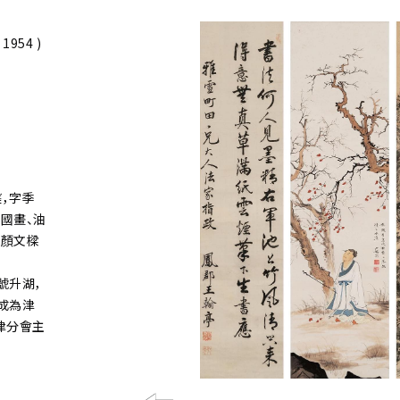
 1954 )
槃，字季
國畫、油
和顏文樑
，號升湖，
成為津
津分會主