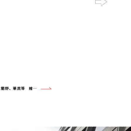
Next
Lot443 沈蘭野、華民等 繪畫三幀