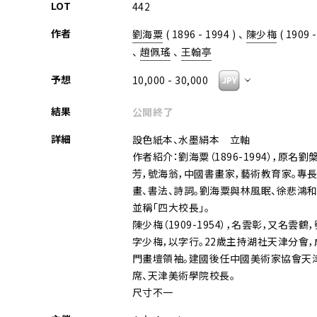
LOT
442
作者
劉海粟
( 1896 - 1994 ) 、
陳少梅
( 1909 -
、
趙佩瑤
、
王翰亭
予想
10,000 - 30,000
結果
公開終了
詳細
設色紙本、水墨絹本 立軸
作者紹介：劉海粟（1896-1994），原名劉
芳，號海翁，中國書畫家，藝術教育家。專長
畫、書法、詩詞。劉海粟與林風眠、徐悲鴻
並稱「四大校長」。
陳少梅（1909-1954），名雲彰，又名雲鶴
字少梅，以字行。22歲主持湖社天津分會，
門畫壇領袖。建國後任中國美術家協會天
席、天津美術學院校長。
尺寸不一