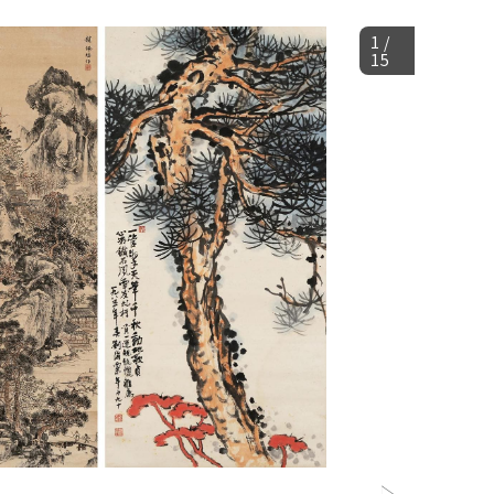
1
/
15