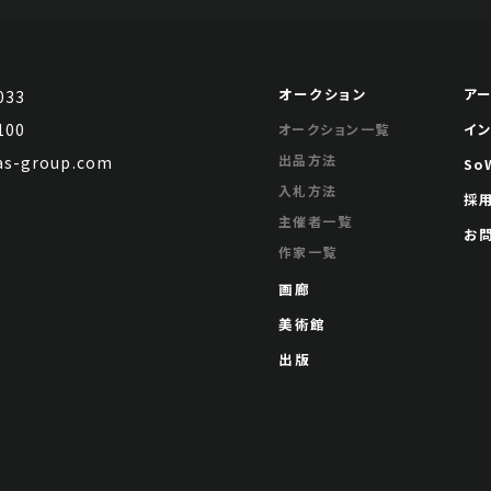
オークション
ア
033
100
イ
オークション一覧
出品方法
s-group.com
So
入札方法
採
主催者一覧
お
作家一覧
画廊
美術館
出版