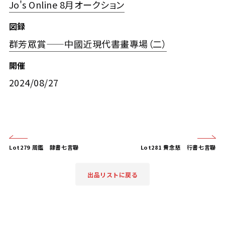
Jo's Online 8月オークション
図録
群芳眾賞——中國近現代書畫專場（二）
開催
2024/08/27
Lot279 周鑑 隸書七言聯
Lot281 費念慈 行書七言聯
出品リストに戻る