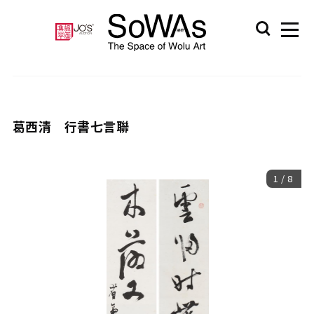
葛西清 行書七言聯
1
/
8