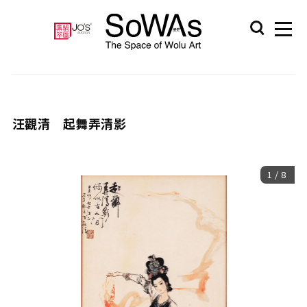
汪觀清 起舞弄清影
1
/
8