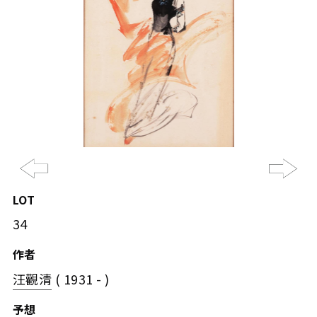
Previous
Ne
LOT
34
作者
汪觀清
( 1931 - )
予想