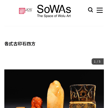
各式古印石四方
1
/
5