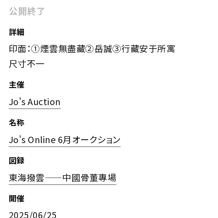
公開終了
詳細
印面：①煙雲無盡藏②岳誠③行藏安于所寓
尺寸不一
主催
Jo's Auction
名称
Jo's Online 6月オークション
図録
東海撥雲——中國骨董專場
開催
2025/06/25