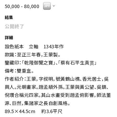
50,000 - 80,000
結果
公開終了
詳細
設色紙本 立軸 1343年作
款識：至正三年春，王蒙製。
鑒藏印：「乾隆御覽之寶」、「蔡有石平生真赏」
備考：雙重盒。
作者紹介：王蒙，字叔明，號黃鶴山樵、香光居士，吳
興人。元朝畫家。趙孟頫外孫。王蒙與黃公望、吳鎮、
倪瓚合稱元四家。其山水畫受到趙孟俯影響，師法董
源、巨然，集諸家之長自創風格。
89.5×44.5cm 約3.6平尺