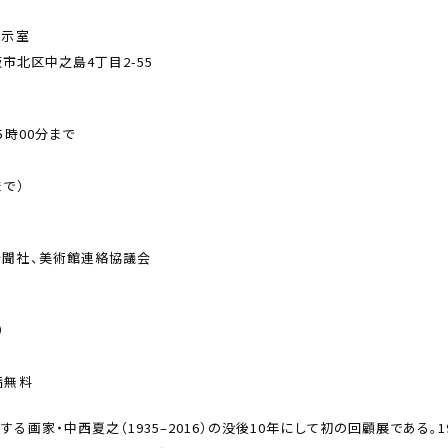
展示室
大阪市北区中之島4丁目2-55
5時00分まで
）
まで）
新聞社、美術館連絡協議会
）
満無料
る画家・中西夏之（1935–2016）の没後10年にして初の回顧展である。1