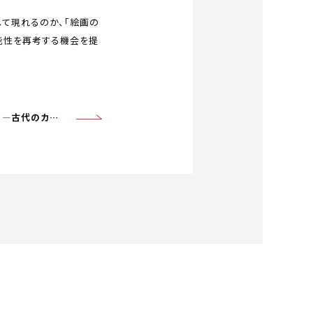
して現れるのか、「絵画の
能性を再考する機会を提
This is SUEKI —古代のカタチ、無限大！