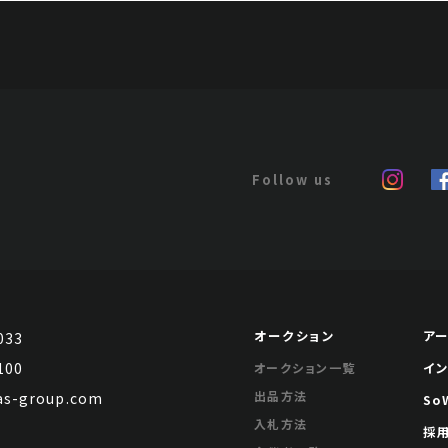
オークション
ア
033
100
イ
オークション一覧
出品方法
s-group.com
So
入札方法
採