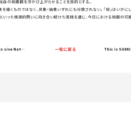
独自の絵画観を浮かび上がらせることを目的とする。
を描くものではなく、具象・抽象いずれにも分類されない。「絵」はいかに
かといった根源的問いに向き合い続けた実践を通じ、今日における絵画の可
大野公士 「Deus sive Natura -生と死の境界領域-」
一覧に戻る