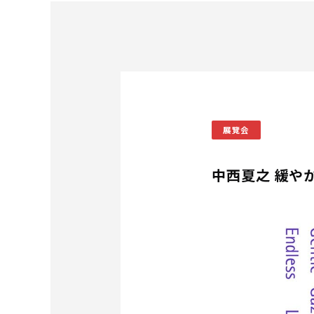
展覽会
中西夏之 緩や