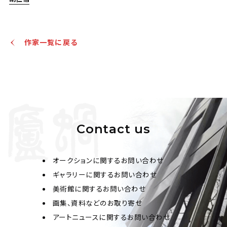
作家一覧に戻る
肅親王、袁世凱、李鴻章、犬養毅、胡仁信 書法五幀
Jo's Auction
主催
2023/12/13
開催
予想価格
JPY 30,000 - 50,000
Contact us
結果
オークションに関するお問い合わせ
公開終了
ギャラリーに関するお問い合わせ
美術館に関するお問い合わせ
画集、資料などのお取り寄せ
アートニュースに関するお問い合わせ