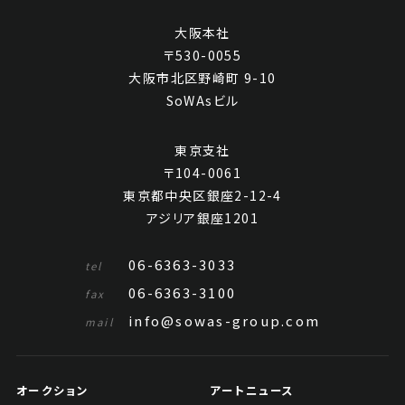
大阪本社
〒530-0055
大阪市北区野崎町 9-10
SoWAsビル
東京支社
〒104-0061
東京都中央区銀座2-12-4
犬養毅 行書"造物奇工"
アジリア銀座1201
Jo's Auction
主催
2023/04/25
開催
06-6363-3033
tel
06-6363-3100
予想価格
fax
JPY 10,000 - 30,000
info@sowas-group.com
mail
結果
公開終了
オークション
アートニュース