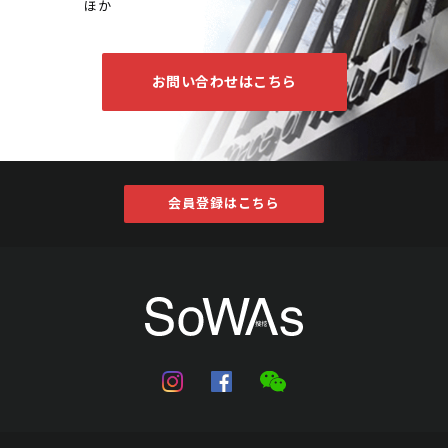
ほか
お問い合わせはこちら
犬養毅 楷書"福"
会員登録はこちら
Jo's Auction
主催
2023/12/13
開催
予想価格
JPY 10,000 - 30,000
結果
公開終了