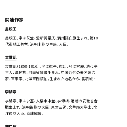
犬養毅 拜飏韻語
関連作家
Jo's Auction
主催
肅親王
2024/10/18
開催
肅親王、字は艾堂、愛新覚羅氏、満州鑲白旗生まれ、第10
代粛親王善耆。清朝末期の皇族、大臣。
予想価格
JPY 50,000 - 80,000
袁世凱
結果
袁世凱（1859-1916）、字は慰亭、慰廷、号は容庵、洗心亭
主人，漢民族、河南省項城生まれ、中国近代の著名政治
公開終了
家、軍事家、北洋軍閥領袖。生まれた地名から、袁項城と
呼ばれる。
李鴻章
李鴻章、字は少荃、人稱李中堂、李傅相、清朝の安徽省合
肥生まれ、清朝後期の大臣、東宮三師、文華殿大学士、北
洋通商大臣、直隷総督。
胡仁信