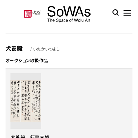
犬養毅
/ いぬかいつよし
オークション取扱作品
犬養毅 行書三幀