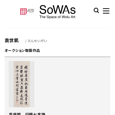
袁世凱
/ えんせいがい
オークション取扱作品
袁世凱 行楷七言詩