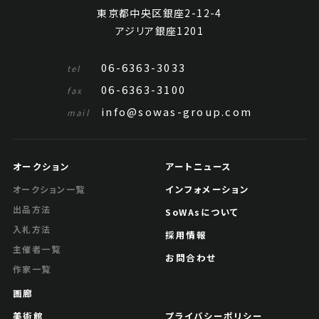
東京都中央区銀座2-12-4
アジリア銀座1201
06-6363-3033
tel
06-6363-3100
fax
info@sowas-group.com
mail
惲冰 春風鸜鵒
オークション
アートニュース
Jo's Auction
主催
インフォメーション
オークション一覧
2023/04/25
開催
出品方法
SoWAsについて
入札方法
予想価格
採用情報
JPY 10,000 - 30,000
主催者一覧
お問合わせ
作家一覧
結果
画廊
公開終了
美術館
プライバシーポリシー