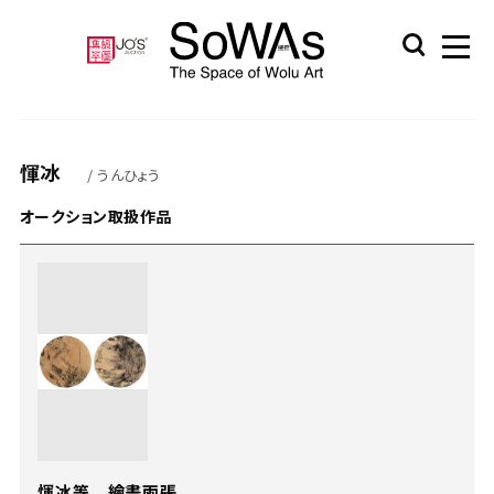
惲冰
/ うんひょう
オークション取扱作品
惲冰等 繪畫兩張