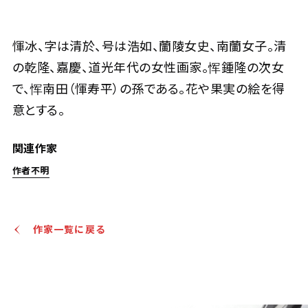
惲冰 蕭齋清供
惲冰、字は清於、号は浩如、蘭陵女史、南蘭女子。清
の乾隆、嘉慶、道光年代の女性画家。恽鍾隆の次女
Jo's Auction
主催
2026/04/22
開催
で、恽南田（惲寿平）の孫である。花や果実の絵を得
意とする。
予想価格
JPY 60,000 - 120,000
関連作家
結果
作者不明
公開終了
作家一覧に戻る