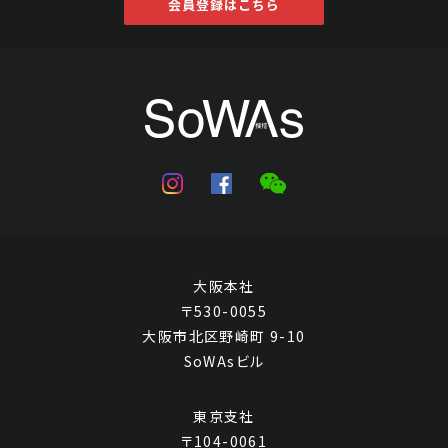
会員登録はこちら
惲冰 菊花
Jo's Auction
主催
2023/04/25
開催
予想価格
大阪本社
JPY 10,000 - 30,000
〒530-0055
結果
大阪市北区野崎町 9-10
SoWAsビル
公開終了
東京支社
〒104-0061