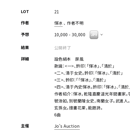
LOT
21
作者
惲冰
、 作者不明
予想
10,000 - 30,000
結果
公開終了
詳細
設色絹本 屏風
款識：<一>、鈐印：「惲冰」、「清於」
<二>、清于女史。鈐印：「惲冰」、「清於」
<三>、鈐印：「「惲冰」、「清於」
<四>、清于內史惲冰。鈐印：「惲冰」、「清於
作者紹介：惲冰，乾隆嘉慶道光年間畫家。
號浩如，別號蘭陵女史，南蘭女子。武進人
玄孫女。擅畫花果，能題詩。
6曲
主催
Jo's Auction