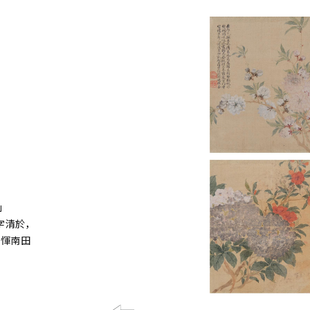
」
字清於，
。惲南田