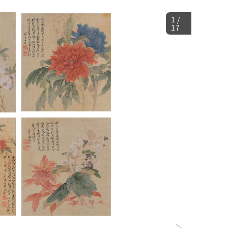
1
/
17