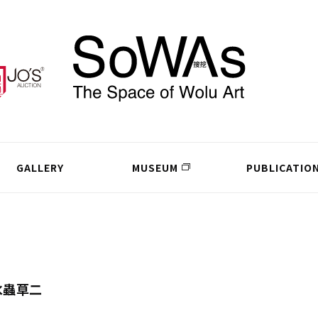
GALLERY
MUSEUM
PUBLICATIO
水蟲草二