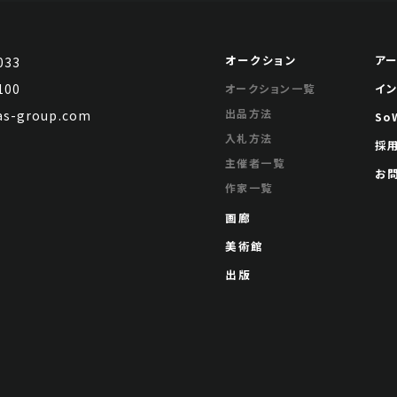
オークション
ア
033
100
イ
オークション一覧
出品方法
s-group.com
So
入札方法
採
主催者一覧
お
作家一覧
画廊
美術館
出版