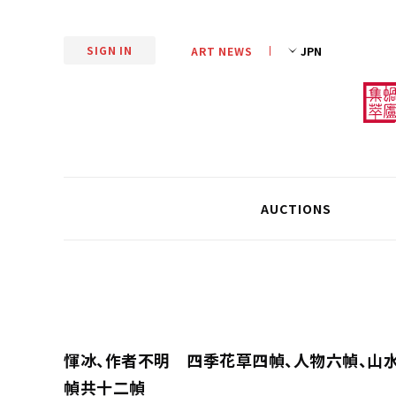
SIGN IN
ART NEWS
AUCTIONS
惲冰、作者不明 四季花草四幀、人物六幀、山
幀共十二幀