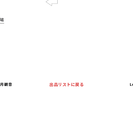
Previous
場
水月觀音
出品リストに戻る
L