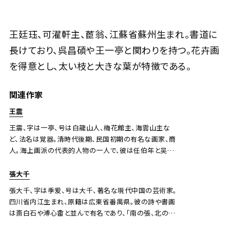
王廷珏 雙清、江南春
王廷珏、可濯軒主、茞翁、江蘇省蘇州生まれ。書道に
長けており、呉昌碩や王一亭と関わりを持つ。花卉画
Jo's Auction
主催
2024/08/27
開催
を得意とし、太い枝と大きな葉が特徴である。
予想価格
関連作家
JPY 10,000 - 30,000
王震
結果
王震、字は一亭、号は白龍山人、梅花館主、海雲山主な
公開終了
ど、法名は覚器。清時代後期、民国初期の有名な画家、商
人。海上画派の代表的人物の一人で、彼は任伯年と吴昌
硕の特徴を組み合わせ、自ら一家を成した。
張大千
張大千、字は季爰、号は大千、著名な現代中国の芸術家。
四川省内江生まれ、原籍は広東省番禺県。彼の詩や書画
は斎白石や溥心畬と並んで有名であり、「南の張、北の
斎」や「南の張、北の溥」と呼ばれる。また黃君璧、溥心畬