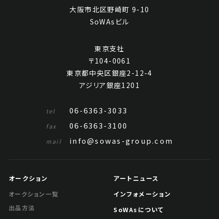
大阪市北区野崎町 9-10
SoWAsビル
東京支社
〒104-0061
東京都中央区銀座2-12-4
アジリア銀座1201
06-6363-3033
tel
06-6363-3100
fax
王廷珏 蘭竹圖
info@sowas-group.com
mail
Jo's Auction
主催
2023/10/19
開催
オークション
アートニュース
予想価格
インフォメーション
オークション一覧
JPY 10,000 - 30,000
出品方法
SoWAsについて
結果