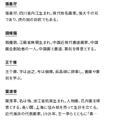
と並び「渡海三家」とも呼ばれる。
張善孖
張善孖、四川省内江生まれ。現代有名画家。張大千の兄
であり、虎の絵の巨匠でもある。
王廷珏 松
錢瘦鐵
銭痩鉄、江蘇省無錫生まれ。中国近現代書道画家、中国
Jo's Auction
主催
画会創始者の一人。中国画と書道、篆刻を得意とする。
2024/08/27
開催
王个簃
予想価格
JPY 10,000 - 30,000
王个簃、字は啟之、号は個簃。呉昌碩に師事し、書画や篆
刻を学ぶ。
結果
葉渭莘
公開終了
葉渭莘、名は恂、浙江省杭県生まれ。人物画、花卉画を得
意とする。長い間、上海に住み絵を売って生計を立てる。
近代海派の代表画家。1925年、王一亭らとともに「素月
画社」を創設する。