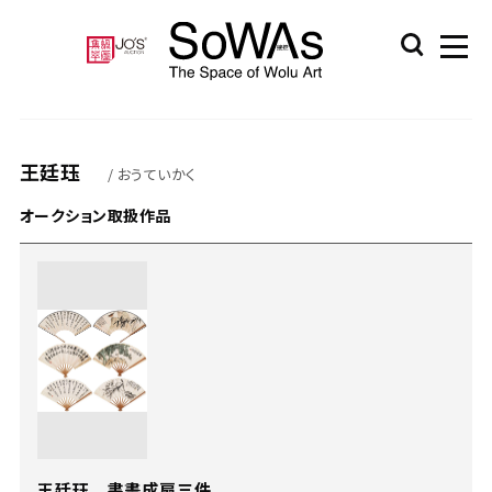
王廷珏
/ おうていかく
オークション取扱作品
王廷珏 書畫成扇三件