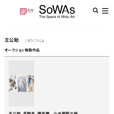
王公助
/ おうこうじょ
オークション取扱作品
王公助、呉野夫、陳金明 山水葡萄三幀