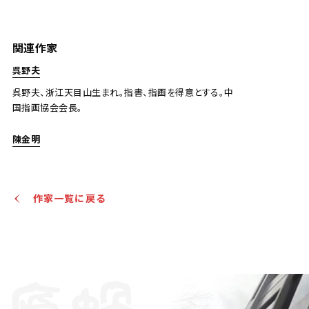
王公助 梅花圖
関連作家
Jo's Auction
主催
呉野夫
2020/08/31
開催
呉野夫、浙江天目山生まれ。指書、指画を得意とする。中
国指画協会会長。
予想価格
JPY 10,000 - 30,000
陳金明
結果
公開終了
作家一覧に戻る