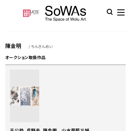
陳金明
/ ちんきんめい
オークション取扱作品
王公助、呉野夫、陳金明 山水葡萄三幀