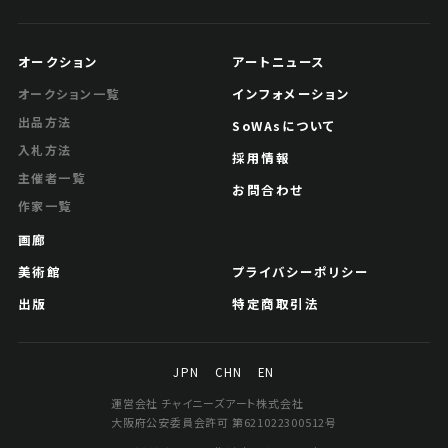
オークション
アートニュース
インフォメーション
オークション一覧
出品方法
SoWAsについて
入札方法
採用情報
主催者一覧
お問合わせ
作家一覧
画廊
美術館
プライバシーポリシー
出版
特定商取引法
JPN
CHN
EN
運営会社 チャイニーズアート株式会社
大阪府公安委員会許可 第621022300512号