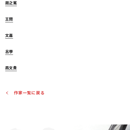
周之冕
王問
倪瓚(款) 獅子林圖
文嘉
Jo's Auction
主催
2023/10/20
呂學
開催
予想価格
燕文貴
JPY 100,000 - 200,000
結果
公開終了
作家一覧に戻る