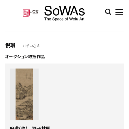
倪瓚
/ げいさん
オークション取扱作品
倪瓚(款) 獅子林圖