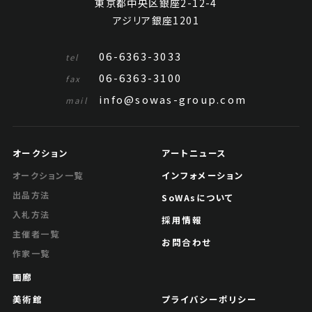
東京都中央区銀座2-12-4
公開終了
アジリア銀座1201
06-6363-3033
tel
06-6363-3100
fax
info@sowas-group.com
mail
オークション
アートニュース
インフォメーション
オークション一覧
出品方法
SoWAsについて
倪瓚 山水
入札方法
採用情報
主催者一覧
Jo's Auction
主催
お問合わせ
作家一覧
2023/04/20
開催
画廊
予想価格
美術館
JPY 100,000 - 200,000
プライバシーポリシー