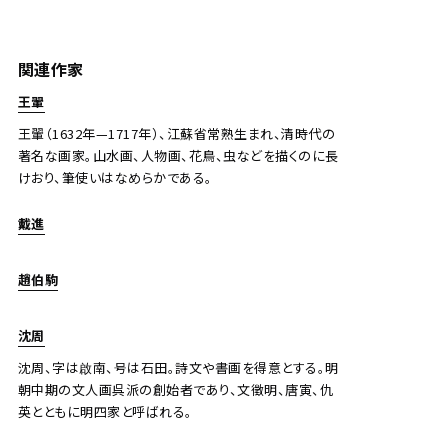
倪瓚 山水
関連作家
Jo's Auction
主催
王翬
2026/04/23
開催
王翬（1632年—1717年）、江蘇省常熟生まれ、清時代の
著名な画家。山水画、人物画、花鳥、虫などを描くのに長
予想価格
けおり、筆使いはなめらかである。
JPY 80,000 - 160,000
結果
戴進
公開終了
趙伯駒
沈周
沈周、字は啟南、号は石田。詩文や書画を得意とする。明
朝中期の文人画呉派の創始者であり、文徵明、唐寅、仇
英とともに明四家と呼ばれる。