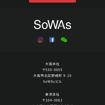
倪瓚 山水
大阪本社
Jo's Auction
主催
〒530-0055
2023/04/20
開催
大阪市北区野崎町 9-10
SoWAsビル
予想価格
JPY 30,000 - 60,000
東京支社
結果
〒104-0061