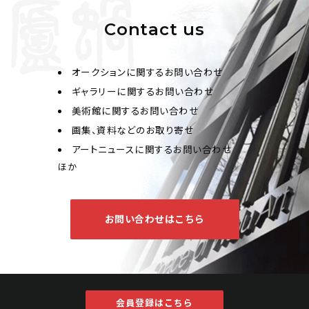
Contact us
オークションに関するお問い合わせ
ギャラリーに関するお問い合わせ
美術館に関するお問い合わせ
王翬、戴進、趙伯駒、倪瓚、沈周、周之冕、王問、文嘉、呂
画集、資料などのお取り寄せ
學、燕文貴十家 宋元明清十家山水花鳥冊
アートニュースに関するお問い合わせ
Jo's Auction
主催
ほか
2023/10/20
開催
予想価格
お問い合わせはこちら
JPY 600,000 - 1,200,000
結果
公開終了
会員登録はこちら