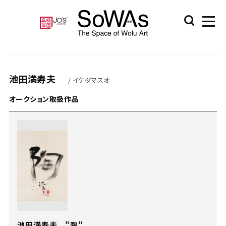
池田満寿夫
/ イケダマスオ
オークション取扱作品
池田満寿夫 "陶"