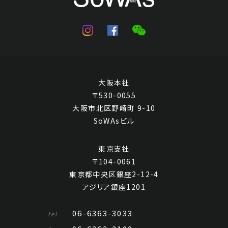
大阪本社
〒530-0055
大阪市北区野崎町 9-10
池田満寿夫 青い楽器Ⅲ
SoWAsビル
Jo's Auction
主催
2024/02/29
開催
東京支社
〒104-0061
予想価格
東京都中央区銀座2-12-4
JPY 10,000 - 30,000
アジリア銀座1201
結果
06-6363-3033
tel
公開終了