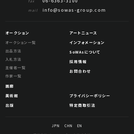
06-6363-3100
fax
info@sowas-group.com
mail
オークション
アートニュース
インフォメーション
オークション一覧
出品方法
SoWAsについて
入札方法
採用情報
主催者一覧
お問合わせ
作家一覧
池田満寿夫 歩
画廊
美術館
Jo's Auction
プライバシーポリシー
主催
2023/10/19
開催
出版
特定商取引法
予想価格
JPY 20,000 - 60,000
JPN
CHN
EN
結果