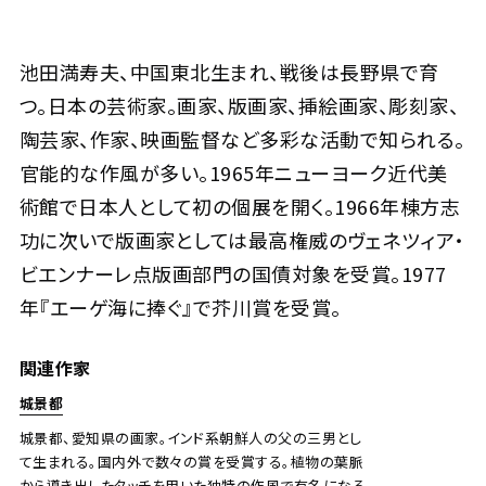
池田満寿夫 富士百景
池田満寿夫、中国東北生まれ、戦後は長野県で育
つ。日本の芸術家。画家、版画家、挿絵画家、彫刻家、
Jo's Auction
主催
2025/04/19
開催
陶芸家、作家、映画監督など多彩な活動で知られる。
官能的な作風が多い。1965年ニューヨーク近代美
予想価格
JPY 30,000 - 60,000
術館で日本人として初の個展を開く。1966年棟方志
功に次いで版画家としては最高権威のヴェネツィア・
結果
ビエンナーレ点版画部門の国債対象を受賞。1977
公開終了
年『エーゲ海に捧ぐ』で芥川賞を受賞。
関連作家
城景都
城景都、愛知県の画家。インド系朝鮮人の父の三男とし
て生まれる。国内外で数々の賞を受賞する。植物の葉脈
から導き出したタッチを用いた独特の作風で有名になる。