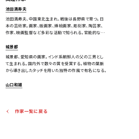
池田満寿夫
池田満寿夫、中国東北生まれ、戦後は長野県で育つ。日
本の芸術家。画家、版画家、挿絵画家、彫刻家、陶芸家、
作家、映画監督など多彩な活動で知られる。官能的な作
風が多い。1965年ニューヨーク近代美術館で日本人とし
て初の個展を開く。1966年棟方志功に次いで版画家とし
城景都
ては最高権威のヴェネツィア・ビエンナーレ点版画部門
城景都、愛知県の画家。インド系朝鮮人の父の三男とし
の国債対象を受賞。1977年『エーゲ海に捧ぐ』で芥川賞
て生まれる。国内外で数々の賞を受賞する。植物の葉脈
を受賞。
から導き出したタッチを用いた独特の作風で有名になる。
山口和雄
作家一覧に戻る