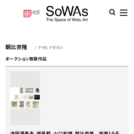
朝比奈隆
/ アサヒナタカシ
オークション取扱作品
池田満寿夫、城景都、山口和雄、朝比奈隆 版画10点