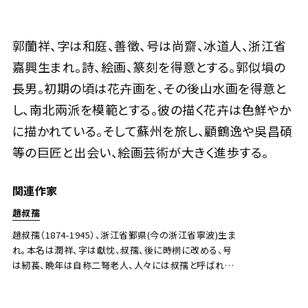
郭蘭祥 羅漢
郭蘭祥、字は和庭、善徵、号は尚齋、冰道人、浙江省
嘉興生まれ。詩、絵画、篆刻を得意とする。郭似塤の
Jo's Auction
主催
2021/03/29
開催
長男。初期の頃は花卉画を、その後山水画を得意と
し、南北兩派を模範とする。彼の描く花卉は色鮮やか
予想価格
JPY 30,000 - 80,000
に描かれている。そして蘇州を旅し、顧鶴逸や吳昌碩
等の巨匠と出会い、絵画芸術が大きく進歩する。
結果
公開終了
関連作家
趙叔孺
趙叔孺（1874-1945）、浙江省鄞県(今の浙江省寧波)生ま
れ。本名は潤祥、字は獻忱、叔孺、後に時棢に改める、号
は紉萇、晩年は自称二弩老人、人々には叔孺と呼ばれ
る。清時代後期、福建省で同知に就く、民国後、上海に移
る。金石書画、花や、虫、草、動物まで何でも得意であり、