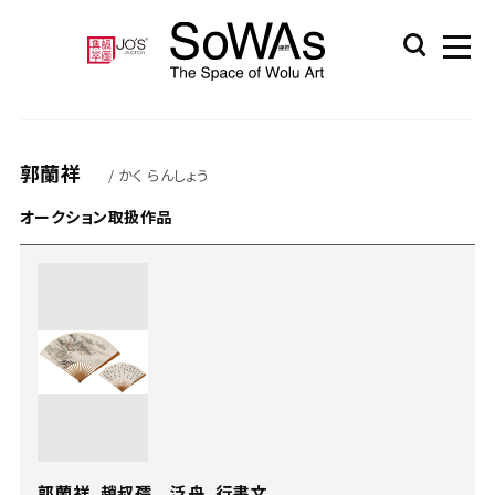
郭蘭祥
/ かく らんしょう
オークション取扱作品
郭蘭祥、趙叔孺 泛舟、行書文