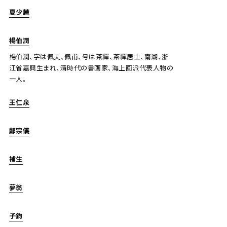
夏少麓
楊伯潤
楊伯潤、字は佩夫、佩甫、号は茶禪、茶禪居士、南湖、浙
江省嘉興生まれ、清時代の書画家、海上画派代表人物の
一人。
王仁泉
鄭宗儀
補生
夢翁
子鈞