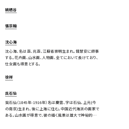
姚栖谷
張宗翰
沈心海
沈心海、名は涵、兆涵、江蘇省崇明生まれ。錢慧安に師事
する。花卉画、山水画、人物画、全てにおいて長けており、
仕女画も得意とする。
徐祥
呉石仙
吳石仙（1845年-1916年）名は慶雲、字は石仙、上元(今
の南京)生まれ、後に上海に住む。中国近代海派の画家で
ある。山水画が得意で、彼の描く風景は雄大で神秘的で
あった。帰国後彼の描く作品の山や森、雲、陰影などが絶
妙に描かれ、新しい感覚を人々に与えた。