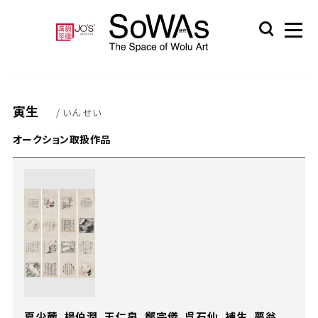
寅生
/ いん せい
オークション取扱作品
夏少麓、楊伯潤、王仁泉、鄭宗儀、呉石仙、補生、夢翁、