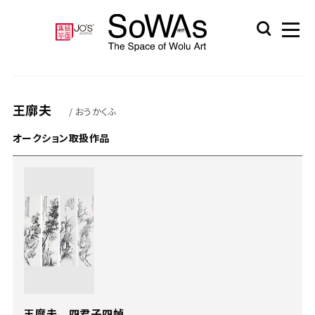
王廓夫
/ おうかくふ
オークション取扱作品
王廓夫 四君子四幀