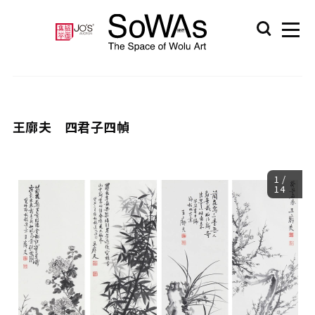
王廓夫 四君子四幀
1
/
14