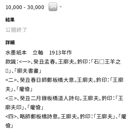
10,000 - 30,000
結果
公開終了
詳細
水墨紙本 立軸 1913年作
款識：<一>、癸丑孟春。王廓夫。鈐印：「石□王羊之
」、「廓夫書畫」
<二>、癸丑春日師鄭板橋大意。王廓夫。鈐印：「王廓
夫」、「癯傖」
<三>、癸丑二月錄板橋道人詩句。王廓夫。鈐印：「王
廓夫印」、「癯傖」
<四>、略師鄭板橋詩意。王廓夫。鈐印：「王廓夫」、「癯
傖」