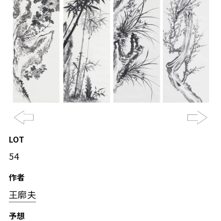
Previous
Ne
LOT
54
作者
王廓夫
予想