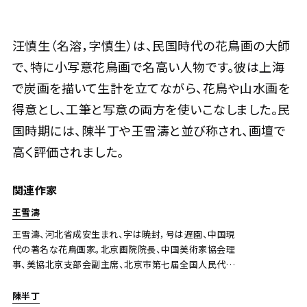
汪慎生 花蝶
汪慎生（名溶，字慎生）は、民国時代の花鳥画の大師
で、特に小写意花鳥画で名高い人物です。彼は上海
Jo's Auction
主催
2026/02/26
開催
で炭画を描いて生計を立てながら、花鳥や山水画を
得意とし、工筆と写意の両方を使いこなしました。民
予想価格
JPY 100,000 - 200,000
国時期には、陳半丁や王雪濤と並び称され、画壇で
高く評価されました。
結果
公開終了
関連作家
王雪濤
王雪濤、河北省成安生まれ、字は暁封，号は遅園、中国現
代の著名な花鳥画家。北京画院院長、中国美術家協会理
事、美協北京支部会副主席、北京市第七届全国人民代表
大会代表、北京市第五届中国人民政治協商会議常務委
員、中国農工民主党中央聯絡委員会委員及び北京市委
陳半丁