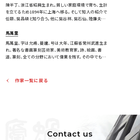
員を務める。
陳半丁、浙江省紹興生まれ。貧しい家庭環境で育ち、生計
を立てるため1894年に上海へ移る。そして知人の紹介で
任頤、吳昌碩と知り合う。他に吳谷祥、吳石仙、陸廉夫な
どから技法を学ぶ。1906年北京へ移り、吳観岱、賀履之、
陳衡恪と知り合う。40歳を過ぎてから北京大学の図書館
馬萬里
汪慎生 平湖清遠
で働く。後に国立北平芸術専科学校教授になる。40年代
馬萬里、字は允甫、曼廬、号は大年、江蘇省常州武進生ま
には数々の展覧会やチャリティーなどに参加する。50年
Jo's Auction
主催
れ、著名な書画篆刻芸術家、美術教育家。詩、絵画、書
代以後、北京中国画院副院長、中国画研究会会長、中国
2022/09/07
開催
道、篆刻、全ての分野において偉業を残す。その中でも特
美術家協会理事、中国民族美術研究所研究員、中央文史
に花鳥画で知られ、人々に愛される国民的芸術家の一人
予想価格
館スタッフ、全国文字革命委員会委員、第三届中国文聯
である。
委員、全国第二、三、四届政協委員を務める。 花や山水、
JPY 10,000 - 30,000
作家一覧に戻る
書道、篆刻が得意である。作品には《盧橘夏熟》、《高枝帯
結果
雨圧雕欄》、《惟有黄花是故人》などがある。
公開終了
Contact us