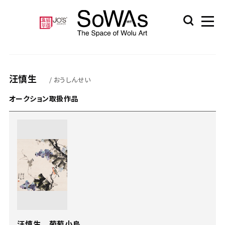
汪慎生
/ おうしんせい
オークション取扱作品
汪慎生 葡萄小鳥