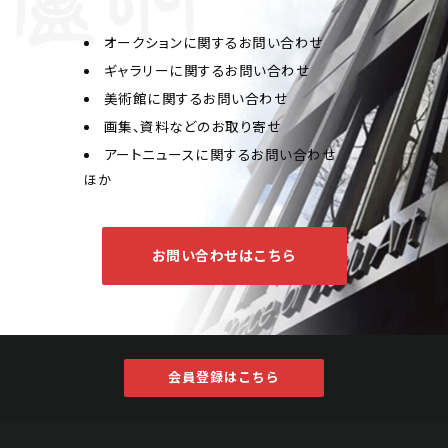
オークションに関するお問い合わせ
ギャラリーに関するお問い合わせ
美術館に関するお問い合わせ
画集、資料などのお取り寄せ
アートニュースに関するお問い合わせ
王雪濤、陳半丁、馬萬里、汪慎生 富貴耄耋
ほか
Jo's Auction
主催
2022/06/23
開催
お問い合わせはこちら
予想価格
JPY 80,000 - 120,000
結果
公開終了
会員登録はこちら