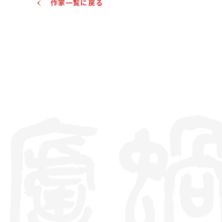
作家一覧に戻る
います。 唐の三王朝の詩や神々は変わり、無礼と創意工夫
の習慣が洗われます。 リズムはまろやかで上品で、醸造は
深く、しばらく押し込まれます。 彼は「Wanwei Mountain
House Poetry Collection」と「Rongjingtang
Manuscript」の著者であり、王明生、ワン・チャン、銭大心、
趙文哲そしてウー・タイライ、黄 文蓮重さ "呉宗の七男”。