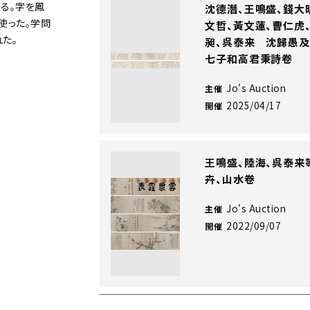
る。字を鳳
沈德潛、王鳴盛、錢大
使った。学問
文哲、黃文蓮、曹仁虎
た。
昶、呉泰来 沈歸愚
七子和高君秉詩卷
Jo's Auction
主催
2025/04/17
開催
王鳴盛、陸海、呉泰来
卉、山水卷
Jo's Auction
主催
2022/09/07
開催