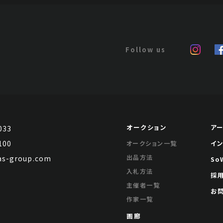
オークション
ア
033
100
イ
オークション一覧
出品方法
s-group.com
So
入札方法
採
主催者一覧
お
作家一覧
画廊