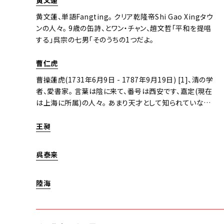
黃文蓮
を平定し、家政部の長に任命されました。 翌年の6月、シャ
黄文蓮、単語Fangting。 クリア乾隆帝Shi Gao Xingタウ
オジンチュアン・トゥシは反乱を起こし、ムグオムでウェン・
ンの人々。 9歳の缶詩、とワン・チャン、趙文哲「平和を提唱
フーとともに亡くなりました。
する」呉宗の七男「そのうちの1つだよ。
曹仁虎
曹操蓮虎(1731年6月9日 - 1787年9月19日) [1]、清の学
者、愛書家。 言葉は陰に来て、番号は西安です、嘉定(現在
は上海に所属)の人々。 あまり天才として知られていない、
乾隆帝(1757年)の22年目に、南のツアー、献身、テストの
呼び出し最初にリストし、人々に与え、賞を内閣官房長官。
王昶
26年(1761年)、完成学者、ジシを選択し、付与編集。 大き
な贈り物に出会うたびに、Gao Wen Classicsは彼の手か
呉泰来
ら離れていきます。 選ぶ右中雲注ぐその日は公式の生きた
メモについて話します退行ウェイティングの学士号。 51
年、広東省東部を検査。 牙は蓮州を試し、母親の死亡記事
陸海
を聞き、灼熱の暑さの中を嘆きに走り、昼も夜も泣き、途中
で亡くなりました。 テキストは主に知られており、声の冠は
クラウンの下にあり、テキストは繰り返しバランスが取れて