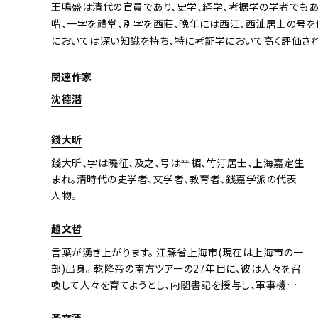
王鳴盛は清代の官員であり、史学、経学、考据学の学者でもあ
喈、一字を禮堂、別字を西莊、晩年には西江、西沚居士の号を
においては深い知識を持ち、特に考証学において高く評価され
関連作家
沈德潛
錢大昕
錢大昕、字は曉征、及之、号は辛楣、竹汀居士、上海嘉定生
まれ。清時代の史学者、文学者、教育者、銭嘉学派の代表
人物。
趙文哲
言葉が湧き上がります。 江蘇省上海市(現在は上海市の一
部)出身。 乾隆帝の南方ツアーの27年目に、彼は人々を召
喚して人々を育てようとし、内閣書記を授与し、軍事機械
の張京を埋めました。 その後、彼は一般的な文府軍の幕府
に入り、金川土子から反乱を起こし、乾隆帝の37年に美紗