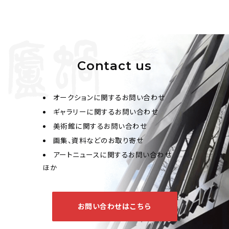
の死亡記事を聞き、灼熱の暑さの中を嘆きに走り、昼も夜
も泣き、途中で亡くなりました。 テキストは主に知られて
おり、声の冠はクラウンの下にあり、テキストは繰り返し
バランスが取れています。 唐の三王朝の詩や神々は変わ
り、無礼と創意工夫の習慣が洗われます。 リズムはまろや
かで上品で、醸造は深く、しばらく押し込まれます。 彼は
Contact us
「Wanwei Mountain House Poetry Collection」と
「Rongjingtang Manuscript」の著者であり、王明生、ワ
ン・チャン、銭大心、趙文哲そしてウー・タイライ、黄 文蓮
オークションに関するお問い合わせ
重さ "呉宗の七男”。
ギャラリーに関するお問い合わせ
美術館に関するお問い合わせ
画集、資料などのお取り寄せ
アートニュースに関するお問い合わせ
ほか
お問い合わせはこちら