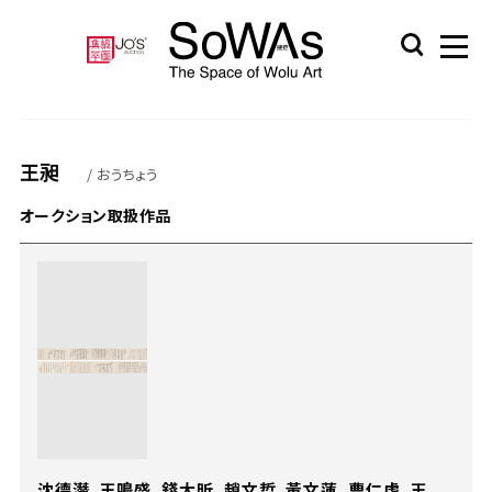
王昶
/ おうちょう
オークション取扱作品
沈德潛、王鳴盛、錢大昕、趙文哲、黃文蓮、曹仁虎、王