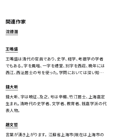
関連作家
王昶 行書
沈德潛
Jo's Auction
主催
2022/12/15
開催
王鳴盛
予想価格
王鳴盛は清代の官員であり、史学、経学、考据学の学者
JPY 10,000 - 30,000
でもある。字を鳳喈、一字を禮堂、別字を西莊、晩年には
西江、西沚居士の号を使った。学問においては深い知識
結果
を持ち、特に考証学において高く評価された。
錢大昕
公開終了
錢大昕、字は曉征、及之、号は辛楣、竹汀居士、上海嘉定
生まれ。清時代の史学者、文学者、教育者、銭嘉学派の代
表人物。
趙文哲
言葉が湧き上がります。 江蘇省上海市(現在は上海市の