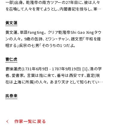
一部)出身。 乾隆帝の南方ツアーの27年目に、彼は人々
を召喚して人々を育てようとし、内閣書記を授与し、軍事
機械の張京を埋めました。 その後、彼は一般的な文府軍
の幕府に入り、金川土子から反乱を起こし、乾隆帝の37
黃文蓮
年に美紗を平定し、家政部の長に任命されました。 翌年
黄文蓮、単語Fangting。 クリア乾隆帝Shi Gao Xingタウ
の6月、シャオジンチュアン・トゥシは反乱を起こし、ムグ
ンの人々。 9歳の缶詩、とワン・チャン、趙文哲「平和を提
オムでウェン・フーとともに亡くなりました。
唱する」呉宗の七男「そのうちの1つだよ。
曹仁虎
曹操蓮虎(1731年6月9日 - 1787年9月19日) [1]、清の学
者、愛書家。 言葉は陰に来て、番号は西安です、嘉定(現
在は上海に所属)の人々。 あまり天才として知られていな
い、乾隆帝(1757年)の22年目に、南のツアー、献身、テス
トの呼び出し最初にリストし、人々に与え、賞を内閣官房
呉泰来
長官。 26年(1761年)、完成学者、ジシを選択し、付与編
集。 大きな贈り物に出会うたびに、Gao Wen Classicsは
彼の手から離れていきます。 選ぶ右中雲注ぐその日は公
作家一覧に戻る
式の生きたメモについて話します退行ウェイティングの学
士号。 51年、広東省東部を検査。 牙は蓮州を試し、母親