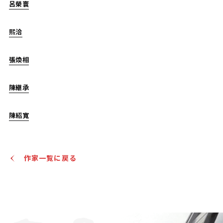
呂榮寰
熙洽
張煥相
陳継承
陳紹寬
作家一覧に戻る