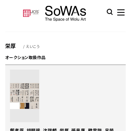
栄厚
/ えいこう
オークション取扱作品
鄭孝胥、胡嗣瑗、沈瑞麟、栄厚、張景惠、韓雲階、呂榮