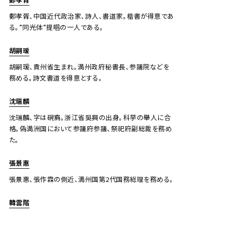
鄭孝胥、中国近代政治家、詩人、書道家。楷書が得意であ
る。”同光体”提唱の一人である。
胡嗣瑗
胡嗣瑗、貴州省生まれ。満州政府秘書長、参議院などを
務める。詩文書道を得意とする。
沈瑞麟
沈瑞麟、字は硯裔。浙江省吳興の出身。科挙の舉人に合
格。偽満洲国において参議府参議、祭祀府副総裁を務め
た。
張景惠
張景惠、張作霖の側近、満州国第2代国務総理を務める。
韓雲階