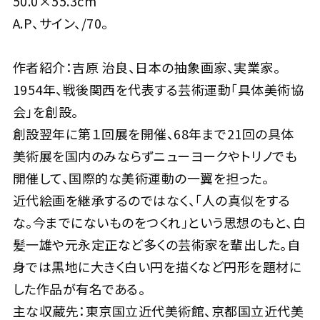
50.0×55.3cm
A.P、サイン、/70。
作者紹介：吉原 治良、日本の抽象画家、実業家。
1954年、戦後関西を代表する芸術運動「具体美術協
会」を創設。
創設翌年に第１回展を開催、68年まで21回の具体
美術展を国内のみならずニューヨークやトリノでも
開催して、国際的な美術運動の一翼を担った。
近代絵画を継承するのではなく、「人の真似をする
な。今までにないものをつくれ」という思想のもと、白
髪一雄や元永定正など多くの芸術家を輩出した。自
身では黒地に大きく白い円を描くなど円形を題材に
した作品が有名である。
主な収蔵先：東京国立近代美術館、京都国立近代美