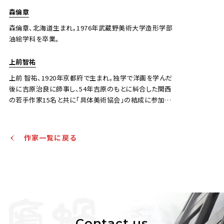
森倫章
森倫章、北海道生まれ。1976年武蔵野美術大学造形学部
油絵学科を卒業。
上前智祐
上前 智祐、1920年京都府で生まれ。独学で洋画を学んだ
後に吉原治良に師事し、54年吉原のもとに糾合した関西
の若手作家15名と共に「具体美術協会」の結成に参加。
具体美術協会の結成以後には一貫して非具象（抽象）を
追求した作品を制作し続けた。 1990年「前衛の日本
1950年代の具体グループ」（ローマ国立近代美術館）、
作家一覧に戻る
2012年「Painting the Void（虚空・終焉を描く） 1949-
1962」（ロサンゼルス現代美術館）、2013年 個展「アーモ
リーショー」（ニューヨーク、ピア92/94）（省略） 主な収蔵
先：練馬区立美術館、徳島県立近代美術館、福井県立美
術館、大阪中之島美術館。
Contact us