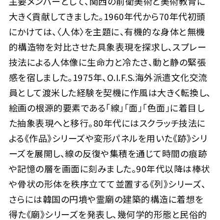
主要メンバーとして、関西の前衛美術と美術教育に
大きく貢献してきました。1960年代から70年代初頭
にかけては、〈人体〉を主題に、有機的な身体と無機
的構造物を対比させた具象表現を探求し、スプレー
技法による人体像に生命力と冷たさ、動と静の緊張
感を宿しました。1975年、O.I.F.S.海外派遣文化交流
員として渡米した経験を契機に作風は大きく転換し、
絵画の根源的要素である「線」「面」「色面」に着目し
た抽象表現へと移行。80年代にはスクラッチ技法に
よる《作品》シリーズや変形パネルを用いた《跡》シリ
ーズを展開し、線の反復や集積を通じて時間の痕跡
や記憶の層を画面に刻みました。90年代以降は棒状
や骨状の形体を秩序立てて並置する《列》シリーズ、
さらには韓国の円墳や霊廟の建築的構造に着想を
得た《廟》シリーズを発表し、幾何学的形態と民俗的