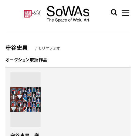
守谷史男
/ モリヤフミオ
オークション取扱作品
守谷史男 廟